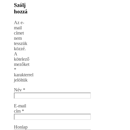
Szólj
hozzá
Az e-
mail
címet
nem
tesszük
közzé.
A
kötelező
mezőket
*
karakterrel
jelöltük
Név
*
E-mail
cím
*
Honlap