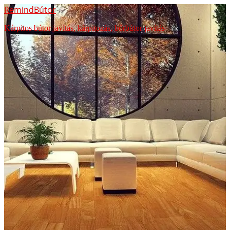
RemindBútor
Kárpitos bútor javítás, kárpitozás, bőrbútor javítás