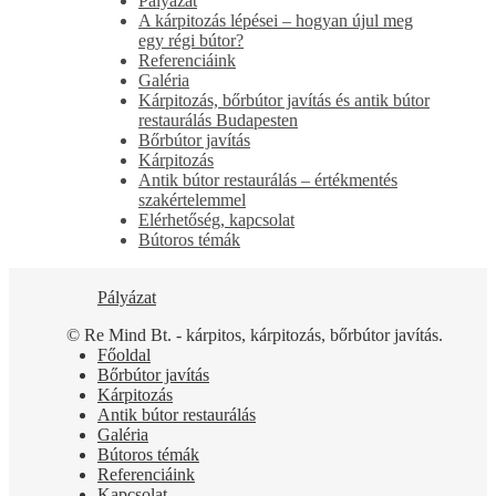
Pályázat
A kárpitozás lépései – hogyan újul meg
egy régi bútor?
Referenciáink
Galéria
Kárpitozás, bőrbútor javítás és antik bútor
restaurálás Budapesten
Bőrbútor javítás
Kárpitozás
Antik bútor restaurálás – értékmentés
szakértelemmel
Elérhetőség, kapcsolat
Bútoros témák
Pályázat
© Re Mind Bt. - kárpitos, kárpitozás, bőrbútor javítás.
Főoldal
Bőrbútor javítás
Kárpitozás
Antik bútor restaurálás
Galéria
Bútoros témák
Referenciáink
Kapcsolat