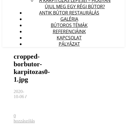
A KÁRPITOZÁS LÉPÉSEI – HOGYAN
ÚJUL MEG EGY RÉGI BÚTOR?
ANTIK BÚTOR RESTAURÁLÁS
GALÉRIA
BÚTOROS TÉMÁK
REFERENCIÁINK
KAPCSOLAT
PÁLYÁZAT
cropped-
borbutor-
karpitozas0-
1.jpg
2020-
10-06
/
0
hozzászólás