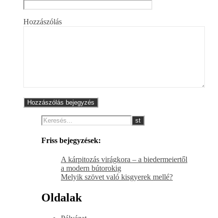
Hozzászólás
Friss bejegyzések:
A kárpitozás virágkora – a biedermeiertől
a modern bútorokig
Melyik szövet való kisgyerek mellé?
Oldalak