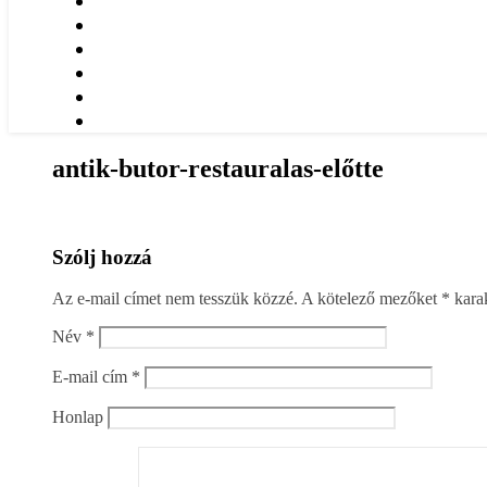
antik-butor-restauralas-előtte
Szólj hozzá
Az e-mail címet nem tesszük közzé.
A kötelező mezőket
*
karak
Név
*
E-mail cím
*
Honlap