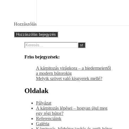
Hozzászólás
Friss bejegyzések:
A kárpitozás virágkora – a biedermeiertől
a modern bútorokig
Melyik szövet való kisgyerek mellé?
Oldalak
Pályázat
A kárpitozás lépései – hogyan újul meg
egy régi bútor?
Referenciáink
Galéria
Kárpitozás, bőrbútor javítás és antik bútor